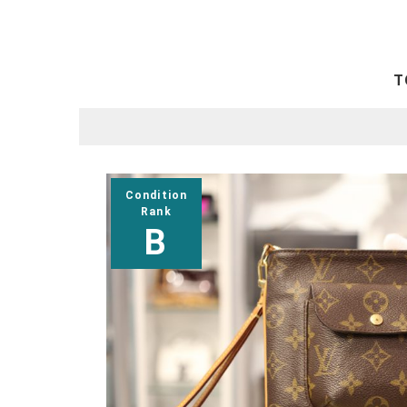
T
Condition
Rank
B